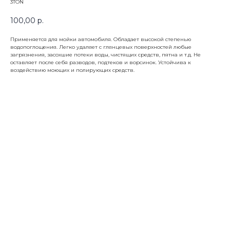
3TON
100,00
р.
Применяется для мойки автомобиля. Обладает высокой степенью
водопоглощения. Легко удаляет с глянцевых поверхностей любые
загрязнения, засохшие потеки воды, чистящих средств, пятна и т.д. Не
оставляет после себя разводов, подтеков и ворсинок. Устойчива к
воздействию моющих и полирующих средств.