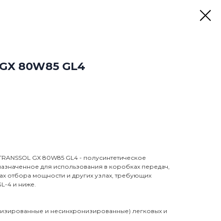
GX 80W85 GL4
TRANSSOL GX 80W85 GL4 - полусинтетическое
азначенное для использования в коробках передач,
ах отбора мощности и других узлах, требующих
L-4 и ниже.
низированные и несинхронизированные) легковых и