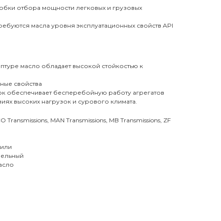
обки отбора мощности легковых и грузовых
требуются масла уровня эксплуатационных свойств API
птуре масло обладает высокой стойкостью к
ные свойства
ок обеспечивает бесперебойную работу агрегатов
виях высоких нагрузок и сурового климата.
O Transmissions, MAN Transmissions, MB Transmissions, ZF
били
зельный
асло