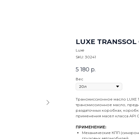
LUXE TRANSSOL 
Luxe
SKU:
30241
5 180
р.
Вес
Трансмиссионное масло LUXE 
трансмиссионное масло, предн
раздаточных коробках, коробк
применения масел класса API G
ПРИМЕНЕНИЕ:
Механические КПП (синхро
грузовых автомобилей