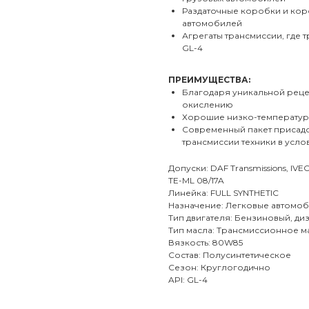
Раздаточные коробки и кор
автомобилей
Агрегаты трансмиссии, где 
GL-4
ПРЕИМУЩЕСТВА:
Благодаря уникальной реце
окислению
Хорошие низко-температур
Современный пакет присад
трансмиссии техники в усло
Допуски: DAF Transmissions, IVEC
TE-ML 08/17A
Линейка: FULL SYNTHETIC
Назначение: Легковые автомо
Тип двигателя: Бензиновый, ди
Тип масла: Трансмиссионное м
Вязкость: 80W85
Состав: Полусинтетическое
Сезон: Круглогодично
API: GL-4