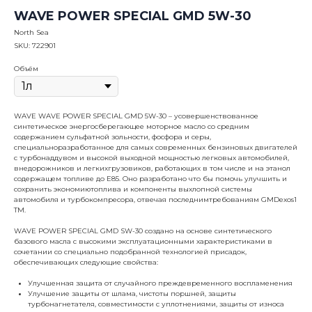
WAVE POWER SPECIAL GMD 5W-30
North Sea
SKU:
722901
Объём
WAVE WAVE POWER SPECIAL GMD 5W-30 – усовершенствованное
синтетическое энергосберегающее моторное масло со средним
содержанием сульфатной зольности, фосфора и серы,
специальноразработанное для самых современных бензиновых двигателей
с турбонаддувом и высокой выходной мощностью легковых автомобилей,
внедорожников и легкихгрузовиков, работающих в том числе и на этанол
содержащем топливе до E85. Оно разработано что бы помочь улучшить и
сохранить экономиютоплива и компоненты выхлопной системы
автомобиля и турбокомпресора, отвечая последнимтребованиям GMDexos1
TM.
WAVE POWER SPECIAL GMD SW-30 создано на основе синтетического
базового масла с высокими эксплуатационными характеристиками в
сочетании со специально подобранной технологией присадок,
обеспечивающих следующие свойства:
Улучшенная защита от случайного преждевременного воспламенения
Улучшение защиты от шлама, чистоты поршней, защиты
турбонагнетателя, совместимости с уплотнениями, защиты от износа