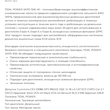
North Sea
TIDAL POWER SXPD 15W-40 – топливосберегающее высокоэффективное
универсальное масло со средним содержанием сульфатной зольности (MID
SAPS), предназначенное для высоконагруженных дизельных двигателей
легких и тяжелых коммерческих автомобилей, работающих в тяжелых
условиях эксплуатации в течение всего года и работающих на дизельном
топливе с низким содержанием серы (макс. 50 ppm) для использования в
двигателях Евро-4, Евро-5 и Евро-6, оснащенных сажевым фильтром (DPF).
Этот продукт также подходит для автомобилей, оборудованных системами
доочистки выхлопных газов EGR и/или SCR.
Благодаря сочетанию высоккачественного, очищенного, синтетического
базового компонента и специального комплекса присадок, TIDAL POWER
SXPD 15W-40 обладает следующими свойствами:
Превосходная термическая и окислительная стабильность.
Очень хорошая диспергируемость и моющая способность.
Превосходные антипенные, противоизносные и антикоррозионные
свойства.
Отличная защита от полировки стенок цилиндров.
Увеличенные интервалы замены до 150 000 км.
Подходит для двигателей, оснащенных сажевым фильтром (DPF).
Экономия топлива.
Допуски: Cummins CES 20086 DFS 93K222 DQC IV-18 LA CAT ECF-3 MTU Cat 2.1
IVECO Approved: Volvo VDS-4.5 Mack EOS-4.5 Renault RLD-3 MB-Approval 228.31
Линейка: TIDAL POWER
Назначение: Грузовые автомобили
Тип двигателя: Дизельный
Тип масла: Моторное масло