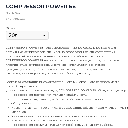
COMPRESSOR POWER 68
North Sea
SKU:
7382020
Объём
COMPRESSOR POWER 68 – это высокоэффективное беззольное масло для
воздушных компрессоров, специально разработанное для соответствия
строгим требованиям основных производителей компрессоров.
COMPRESSOR POWER 68 подходит для поршневых воздушных, винтовых и
пластинчатых компрессоров. Оно также используется в системах
циркуляции масла, обычных и роликовых подшипниках, комплектах
шестерен, находящихся в условиях малой нагрузки и т.д.
Благодаря сочетанию высококачественного минерального базового масла
прямой перегонки и
уникального комплекса присадок, COMPRESSOR POWER 68 обладает следующим
Превосходная термоокислительная стабильность.
Повышенная надежность, работоспособность и эффективность
оборудования.
Низкая тенденция к золо- и сажеобразованию обеспечивает улучшенную п
клапанов.
Уменьшенная пожаро- и взрывоопасность в сливных системах.
Исключительная защита от износа и коррозии.
Превосходная деэмульгирующая способность уменьшает выбросы