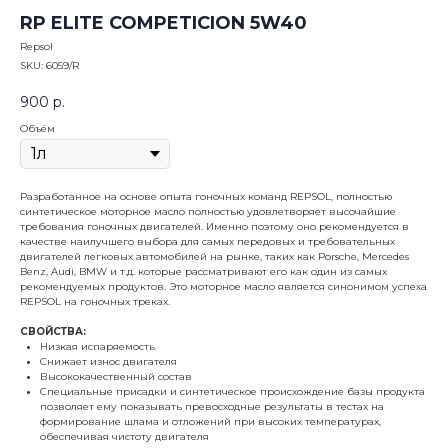
RP ELITE COMPETICION 5W40
Repsol
SKU:
6059/R
900
р.
Объём
Разработанное на основе опыта гоночных команд REPSOL, полностью
синтетическое моторное масло полностью удовлетворяет высочайшие
требования гоночных двигателей. Именно поэтому оно рекомендуется в
качестве наилучшего выбора для самых передовых и требовательных
двигателей легковых автомобилей на рынке, таких как Porsche, Mercedes
Benz, Audi, BMW и т.д. которые рассматривают его как один из самых
рекомендуемых продуктов. Это моторное масло является синонимом успеха
REPSOL на гоночных треках.
СВОЙСТВА:
Низкая испаряемость
Снижает износ двигателя
Высококачественный состав
Специальные присадки и синтетическое происхождение базы продукта
позволяет ему показывать превосходные результаты в тестах на
формирование шлама и отложений при высоких температурах,
обеспечивая чистоту двигателя