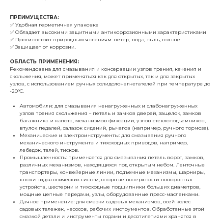
ПРЕИМУЩЕСТВА:
✅ Удобная герметичная упаковка
✅ Обладает высокими защитными антикоррозионными характеристиками
✅ Противостоит природным явлениям: ветер, вода, пыль, солнце.
✅ Защищает от коррозии.
ОБЛАСТЬ ПРИМЕНЕНИЯ:
Рекомендована для смазывания и консервации узлов трения, качения и
скольжения, может применяться как для открытых, так и для закрытых
узлов, с использованием ручных солидолонагнетателей при температуре до
-20°C.
Автомобили: для смазывания ненагруженных и слабонагруженных
узлов трения скольжения – петель и замков дверей, защелок, замков
багажника и капота, механизмов фиксации, узлов стеклоподъемников,
втулок педалей, салазок сидений, рычагов (например, ручного тормоза).
Механические и электроинструменты: для смазывания ручного
механического инструмента и тихоходных приводов, например,
лебедок, талей, тисков.
Промышленность: применяется для смазывания петель ворот, замков,
различных механизмов, находящихся под открытым небом. Ленточные
транспортеры, конвейерные линии, подъемные механизмы, шарниры,
штоки гидравлических систем, опорные поверхности поворотных
устройств, шестерни и тихоходные подшипники больших диаметров,
мощные цепные передачи, узлы, оборудованные пресс-масленками.
Дачное применение: для смазки садовых механизмов, осей колес
садовых тележек, насосов, рабочих инструментов. Обработанные этой
смазкой детали и инструменты годами и десятилетиями хранятся в