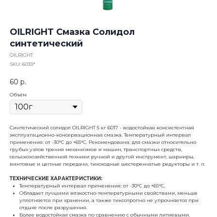
OILRIGHT Смазка Солидол
синтетический
OILRIGHT
SKU:
6033*
60
р.
Объём
Синтетический солидол OILRIGHT 5 кг 6017 - водостойкая консистентная
эксплуатационно-консервационная смазка. Температурный интервал
применения: от -30°C до +65°C. Рекомендована: для смазки относительно
грубых узлов трения механизмов и машин, транспортных средств,
сельскохозяйственной техники ручной и другой инструмент, шарниры,
винтовые и цепные передачи, тихоходные шестеренчатые редукторы и т. п.
ТЕХНИЧЕСКИЕ ХАРАКТЕРИСТИКИ:
Температурный интервал применения: от -30°C до +65°C.
Обладает лучшими вязкостно-температурными свойствами, меньше
уплотняется при хранении, а также тиксотропно не упрочняется при
отдыхе после разрушения.
Более водостойкая смазка по сравнению с обычными литиевыми.