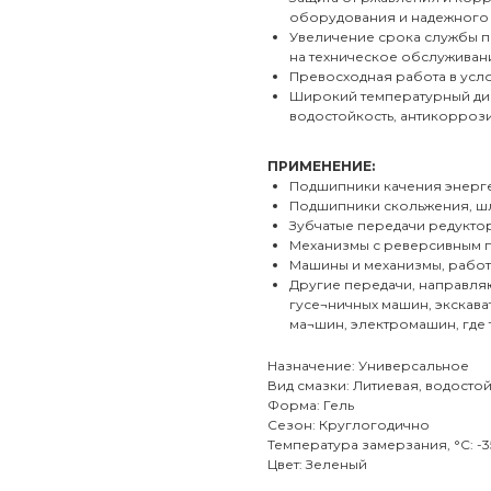
оборудования и надежного 
Увеличение срока службы п
на техническое обслуживан
Превосходная работа в усло
Широкий температурный диап
водостойкость, антикорроз
ПРИМЕНЕНИЕ:
Подшипники качения энерге
Подшипники скольжения, ш
Зубчатые передачи редукт
Механизмы с реверсивным 
Машины и механизмы, рабо
Другие передачи, направля
гусе¬ничных машин, экскава
ма¬шин, электромашин, где
Назначение: Универсальное
Вид смазки: Литиевая, водосто
Форма: Гель
Сезон: Круглогодично
Температура замерзания, °С: -3
Цвет: Зеленый