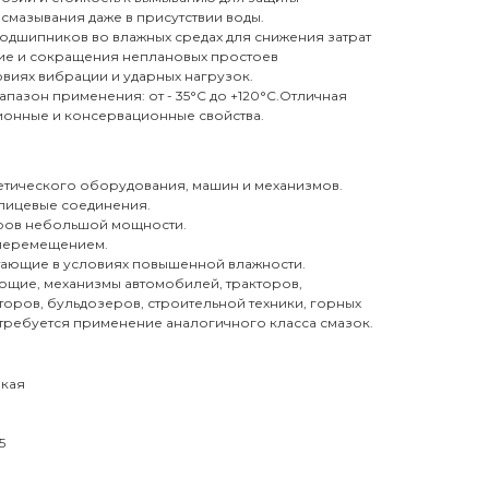
смазывания даже в присутствии воды.
одшипников во влажных средах для снижения затрат
ие и сокращения неплановых простоев
виях вибрации и ударных нагрузок.
азон применения: от - 35°С до +120°С.Отличная
ионные и консервационные свойства.
тического оборудования, машин и механизмов.
лицевые соединения.
оров небольшой мощности.
перемещением.
тающие в условиях повышенной влажности.
ющие, механизмы автомобилей, тракторов,
торов, бульдозеров, строительной техники, горных
 требуется применение аналогичного класса смазок.
йкая
5