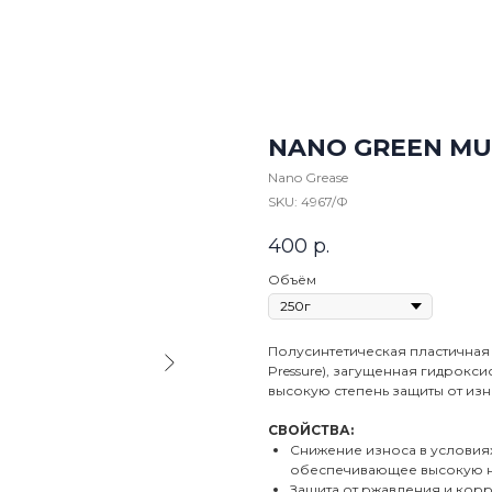
NANO GREEN MUL
Nano Grease
SKU:
4967/Ф
400
р.
Объём
Полусинтетическая пластичная
Pressure), загущенная гидрокс
высокую степень защиты от изн
СВОЙСТВА:
Снижение износа в условиях
обеспечивающее высокую н
Защита от ржавления и корр