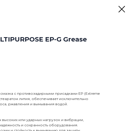
TIPURPOSE EP-G Grease
 смазка с противозадирными присадками EP (Extreme
истеаратом лития, обеспечивает исключительно
оса, ржавления и вымывания водой.
 высоких или ударных нагрузок и вибрации,
адежность и сохранность оборудования.
озии и стойкость к вымыванию для защиты