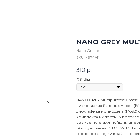
NANO GREY MULT
Nano Grease
SKU:
4974/Ф
310
р.
Объём
NANO GREY Multipurpose Grease
низковязких базовых масел (IV
дисульфида молибдена (MoS2) с
комплекса импортных противоза
совместно с крупнейшим амер
оборудования DITCH WITCH и п
геологоразведки крайнего сев