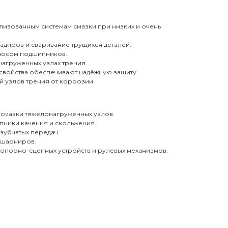
лизованным системам смазки при низких и очень
адиров и сваривание трущихся деталей.
носом подшипников.
нагруженных узлах трения.
свойства обеспечивают надёжную защиту
й узлов трения от коррозии.
смазки тяжелонагруженных узлов.
ники качения и скольжения.
зубчатых передач.
 шарниров.
опорно-сцепных устройств и рулевых механизмов.
0