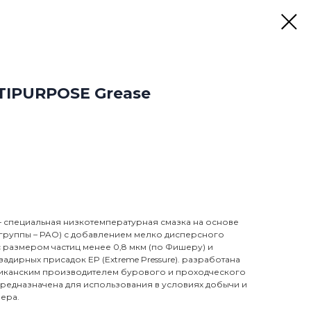
IPURPOSE Grease
 – специальная низкотемпературная смазка на основе
 группы – PAO) с добавлением мелко дисперсного
 размером частиц менее 0,8 мкм (по Фишеру) и
дирных присадок EP (Extreme Pressure). разработана
иканским производителем бурового и проходческого
редназначена для использования в условиях добычи и
ера.