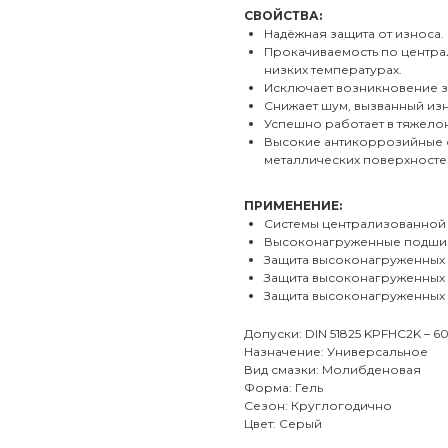
СВОЙСТВА:
Надёжная защита от износа.
Прокачиваемость по центра
низких температурах.
Исключает возникновение з
Снижает шум, вызванный из
Успешно работает в тяжело
Высокие антикоррозийные 
металлических поверхносте
ПРИМЕНЕНИЕ:
Системы централизованной 
Высоконагруженные подшип
Защита высоконагруженных 
Защита высоконагруженных
Защита высоконагруженных 
Допуски: DIN 51825 KPFHC2K – 6
Назначение: Универсальное
Вид смазки: Молибденовая
Форма: Гель
Сезон: Круглогодично
Цвет: Серый