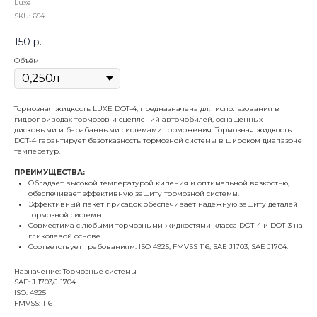
Luxe
SKU:
654
150
р.
Объём
Тормозная жидкость LUXE DOT-4, предназначена для использования в
гидроприводах тормозов и сцеплений автомобилей, оснащенных
дисковыми и барабанными системами торможения. Тормозная жидкость
DOT-4 гарантирует безотказность тормозной системы в широком диапазоне
температур.
ПРЕИМУЩЕСТВА:
Обладает высокой температурой кипения и оптимальной вязкостью,
обеспечивает эффективную защиту тормозной системы.
Эффективный пакет присадок обеспечивает надежную защиту деталей
тормозной системы.
Совместима с любыми тормозными жидкостями класса DOT-4 и DOT-3 на
гликолевой основе.
Соответствует требованиям: ISO 4925, FMVSS 116, SAE J1703, SAE J1704.
Назначение: Тормозные системы
SAE: J 1703/J 1704
ISO: 4925
FMVSS: 116